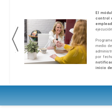
El módul
control 
emplead
ejecución
Programe
medio de
administ
por fech
notifica
inicio d