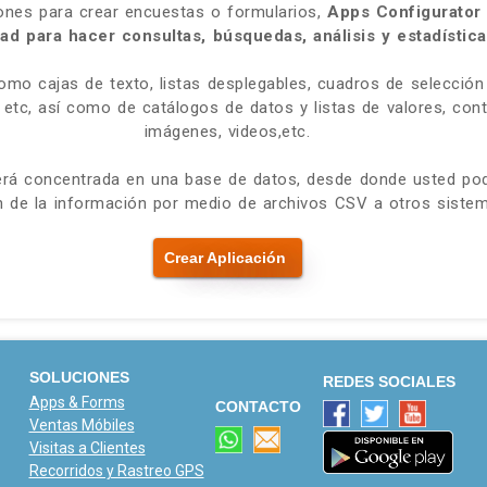
iones para crear encuestas o formularios,
Apps Configurator 
ad para hacer consultas, búsquedas, análisis y estadístic
mo cajas de texto, listas desplegables, cuadros de selección 
a, etc, así como de catálogos de datos y listas de valores, co
imágenes, videos,etc.
erá concentrada en una base de datos, desde donde usted podrá
ón de la información por medio de archivos CSV a otros siste
Crear Aplicación
SOLUCIONES
REDES SOCIALES
Apps & Forms
CONTACTO
Ventas Móbiles
Visitas a Clientes
Recorridos y Rastreo GPS